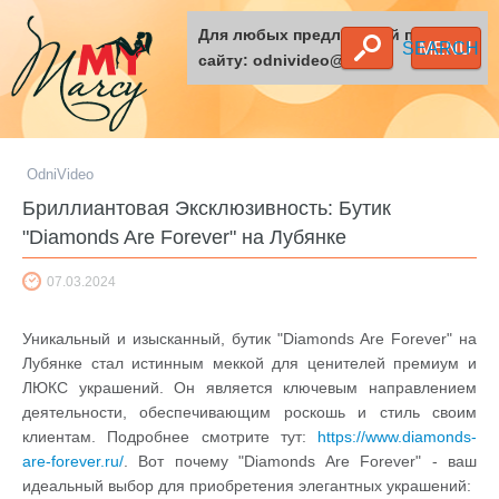
Для любых предложений по
SEARCH
MENU
сайту: odnivideo@cp9.ru
OdniVideo
Бриллиантовая Эксклюзивность: Бутик
"Diamonds Are Forever" на Лубянке
07.03.2024
Уникальный и изысканный, бутик "Diamonds Are Forever" на
Лубянке стал истинным меккой для ценителей премиум и
ЛЮКС украшений. Он является ключевым направлением
деятельности, обеспечивающим роскошь и стиль своим
клиентам. Подробнее смотрите тут:
https://www.diamonds-
are-forever.ru/
. Вот почему "Diamonds Are Forever" - ваш
идеальный выбор для приобретения элегантных украшений: