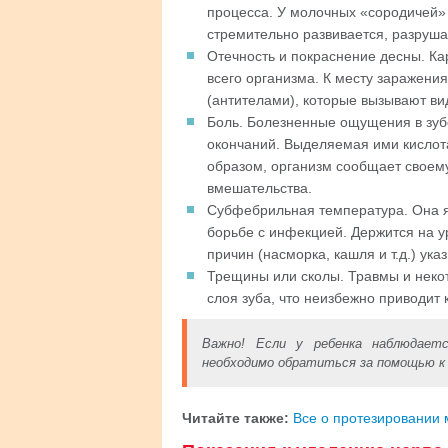
процесса. У молочных «сородичей» 
стремительно развивается, разруша
Отечность и покраснение десны. К
всего организма. К месту заражени
(антителами), которые вызывают ви
Боль. Болезненные ощущения в зуб
окончаний. Выделяемая ими кислот
образом, организм сообщает своем
вмешательства.
Субфебрильная температура. Она я
борьбе с инфекцией. Держится на ур
причин (насморка, кашля и т.д.) ук
Трещины или сколы. Травмы и нек
слоя зуба, что неизбежно приводит 
Важно! Если у ребенка наблюдает
необходимо обратиться за помощью к 
Читайте также:
Все о протезировании 