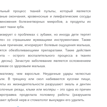
ьный процесс тканей пульпы, который является
рвные окончания, кровеносные и лимфатические сосуды
змножения болезнетворных микробов, а продукты их
ют ткани зуба.
изирует о проблемах с зубами, но иногда дети терпят
ате» со страшными жужжащими инструментами. Также
разным причинам, игнорируют болевые ощущения малыша,
дятся обезболивающими препаратами. Такие действия
ита – острого воспалительного процесса в тканях
и десны). Зачастую заболевание является осложнением
лемам со здоровьем малыша.
матизму, чем взрослые. Неудачные удары челюстью
али. В трещину или скол набиваются кусочки пищи,
укты их жизнедеятельности разрушают эмаль и дентин
молочные резцы, клыки или моляры – это одна из причин
икротравма проделала половину работы (разрушила
ают зубной нерв и стоматолог вынужден его удалить.