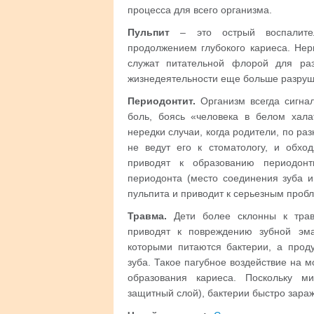
процесса для всего организма.
Пульпит
– это острый воспалител
продолжением глубокого кариеса. Не
служат питательной флорой для ра
жизнедеятельности еще больше разруша
Периодонтит.
Организм всегда сигнал
боль, боясь «человека в белом хал
нередки случаи, когда родители, по 
не ведут его к стоматологу, и обхо
приводят к образованию периодонт
периодонта (место соединения зуба 
пульпита и приводит к серьезным проб
Травма.
Дети более склонны к трав
приводят к повреждению зубной эм
которыми питаются бактерии, а прод
зуба. Такое пагубное воздействие на 
образования кариеса. Поскольку м
защитный слой), бактерии быстро зараж