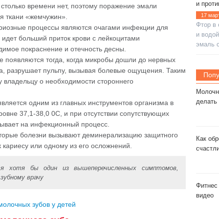
и проти
столько времени нет, поэтому поражение эмали
17 мар
я ткани «жемчужин».
Фтор в 
ариозные процессы являются очагами инфекции для
и водой
я идет больший приток крови с лейкоцитами
эмаль с
димое покраснение и отечность десны.
е появляются тогда, когда микробы дошли до нервных
а, разрушает пульпу, вызывая болевые ощущения. Таким
Попу
у владельцу о необходимости стороннего
Молочны
делать
вляется одним из главных инструментов организма в
овне 37,1-38,0 0C, и при отсутствии сопутствующих
азывает на инфекционный процесс.
оторые болезни вызывают деминерализацию защитного
Как обр
к кариесу или одному из его осложнений.
счастл
ся хотя бы один из вышеперечисленных симптомов,
зубному врачу
Фитнес 
видео
молочных зубов у детей