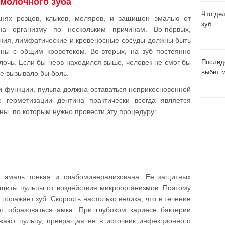
 молочного зуба
Что де
анях резцов, клыков, моляров, и защищен эмалью от
зуб
на организму по нескольким причинам. Во-первых,
ния, лимфатические и кровеносные сосуды должны быть
ены с общим кровотоком. Во-вторых, на зуб постоянно
лочь. Если бы нерв находился выше, человек не смог бы
Послед
выбит 
ие вызывало бы боль.
и функции, пульпа должна оставаться неприкосновенной
 герметизации дентина практически всегда является
ны, по которым нужно провести эту процедуру:
 эмаль тонкая и слабоминерализована. Ее защитных
ащиты пульпы от воздействия микроорганизмов. Поэтому
оражает зуб. Скорость настолько велика, что в течение
т образоваться ямка. При глубоком кариесе бактерии
жают пульпу, превращая ее в источник инфекционного