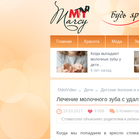
Главная
Красота
Мода
Зв
Когда выпадают
ЛИЦО
ОДЕЖДА
ГРУДНИЧКИ
Н
молочные зубы у
ТЕЛО
ОБУВЬ
ДЕТКИ ДО 3
П
дете...
6 лет назад
ЛЕТ
МАКИЯЖ
АКСЕССУАРЫ
Р
ДЕТСКИЕ
ВОЛОСЫ
МОДА НА
З
БОЛЕЗНИ И
ЗВЕЗДАХ
К
OdniVideo
→
Дети
→
Детские болезни и 
НОГТИ
ЛЕЧЕНИЕ
Лечение молочного зуба с уда
СВАДЕБНАЯ
З
ПИТАНИЕ
МОДА
15.03.2017
6 958
ВОСПИТАН
0 Коммента
ПАРФЮМЕРИ
Стоматолог объясняет родителям и ребенк
РАЗВИТИЕ
Когда мы попадаем в кресло стома