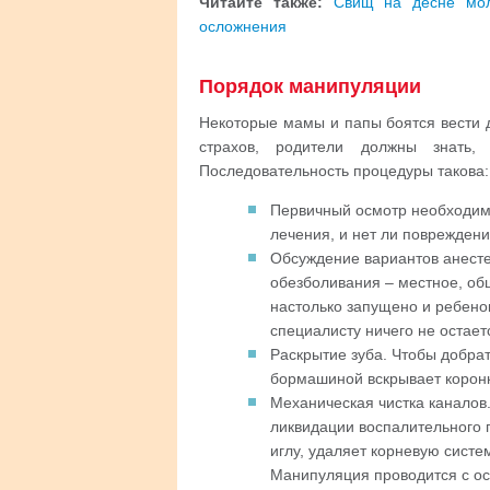
Читайте также:
Свищ на десне мол
осложнения
Порядок манипуляции
Некоторые мамы и папы боятся вести д
страхов, родители должны знать,
Последовательность процедуры такова:
Первичный осмотр необходим, 
лечения, и нет ли поврежден
Обсуждение вариантов анесте
обезболивания – местное, общ
настолько запущено и ребенок
специалисту ничего не остает
Раскрытие зуба. Чтобы добрат
бормашиной вскрывает коронк
Механическая чистка каналов
ликвидации воспалительного 
иглу, удаляет корневую систе
Манипуляция проводится с осо