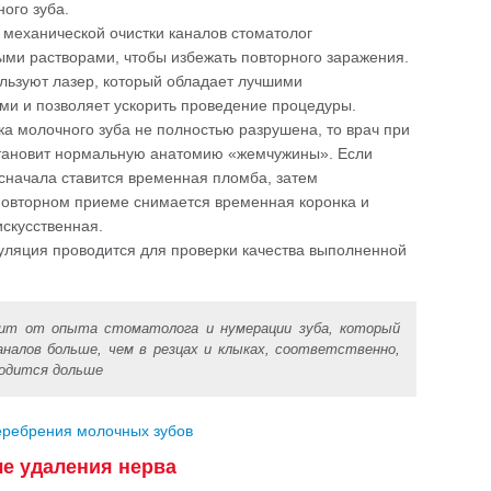
ого зуба.
 механической очистки каналов стоматолог
ми растворами, чтобы избежать повторного заражения.
льзуют лазер, который обладает лучшими
и и позволяет ускорить проведение процедуры.
а молочного зуба не полностью разрушена, то врач при
ановит нормальную анатомию «жемчужины». Если
 сначала ставится временная пломба, затем
 повторном приеме снимается временная коронка и
искусственная.
уляция проводится для проверки качества выполненной
сит от опыта стоматолога и нумерации зуба, который
аналов больше, чем в резцах и клыках, соответственно,
водится дольше
еребрения молочных зубов
е удаления нерва