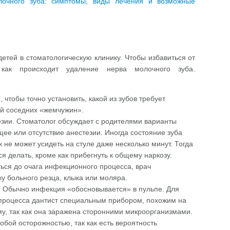
очного зуба: симптомы, виды лечения и возможные
етей в стоматологическую клинику. Чтобы избавиться от
 как происходит удаление нерва молочного зуба.
чтобы точно установить, какой из зубов требует
ий соседних «жемчужин».
зии. Стоматолог обсуждает с родителями варианты
ее или отсутствие анестезии. Иногда состояние зуба
 не может усидеть на стуле даже несколько минут. Тогда
ся делать, кроме как прибегнуть к общему наркозу.
ься до очага инфекционного процесса, врач
у больного резца, клыка или моляра.
. Обычно инфекция «обосновывается» в пульпе. Для
процесса дантист специальным прибором, похожим на
му, так как она заражена сторонними микроорганизмами.
бой осторожностью, так как есть вероятность