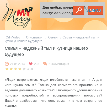
Для любых предложений по
SEARCH
MENU
сайту: odnivideo@cp9.ru
OdniVideo
→
Отношения
→
Семья
→
Семья – надежный тыл и
кузница нашего будущего
Семья – надежный тыл и кузница нашего
будущего
24.05.2014
203
2 комментария
4,00
«Люди встречаются, люди влюбляются, женятся…» А для
чего нужна семья? Только для совместного проживания и
ведения домашнего хозяйства? Регулярного удовлетворения
половых потребностей и воспроизведения потомства?
Давайте разберемся, что есть семья и в чем сокрыто ее
счастье.