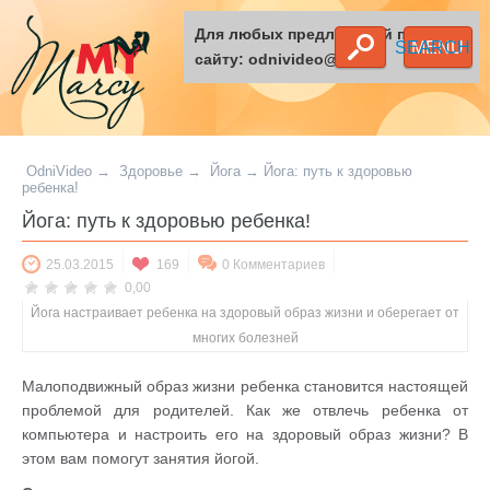
Для любых предложений по
SEARCH
MENU
сайту: odnivideo@cp9.ru
OdniVideo
→
Здоровье
→
Йога
→
Йога: путь к здоровью
ребенка!
Йога: путь к здоровью ребенка!
25.03.2015
169
0 Комментариев
0,00
Йога настраивает ребенка на здоровый образ жизни и оберегает от
многих болезней
Малоподвижный образ жизни ребенка становится настоящей
проблемой для родителей. Как же отвлечь ребенка от
компьютера и настроить его на здоровый образ жизни? В
этом вам помогут занятия йогой.