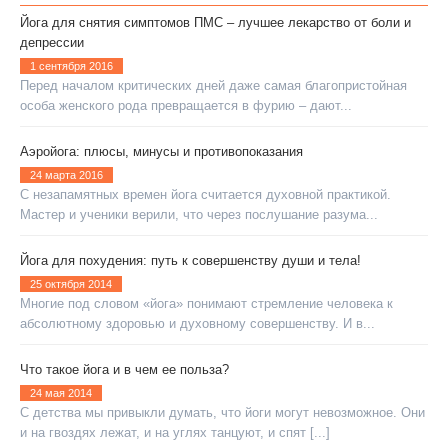
Йога для снятия симптомов ПМС – лучшее лекарство от боли и
депрессии
1 сентября 2016
Перед началом критических дней даже самая благопристойная
особа женского рода превращается в фурию – дают...
Аэройога: плюсы, минусы и противопоказания
24 марта 2016
С незапамятных времен йога считается духовной практикой.
Мастер и ученики верили, что через послушание разума...
Йога для похудения: путь к совершенству души и тела!
25 октября 2014
Многие под словом «йога» понимают стремление человека к
абсолютному здоровью и духовному совершенству. И в...
Что такое йога и в чем ее польза?
24 мая 2014
С детства мы привыкли думать, что йоги могут невозможное. Они
и на гвоздях лежат, и на углях танцуют, и спят [...]