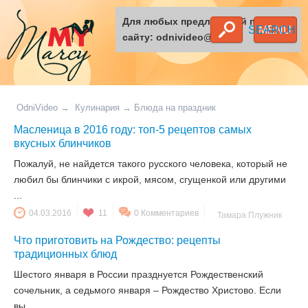
Для любых предложений по
SEARCH
MENU
сайту: odnivideo@cp9.ru
OdniVideo
→
Кулинария
→
Блюда на праздник
Масленица в 2016 году: топ-5 рецептов самых
вкусных блинчиков
Пожалуй, не найдется такого русского человека, который не
любил бы блинчики с икрой, мясом, сгущенкой или другими
...
04.03.2016
11
0 Комментариев
Тамара Плужник
Что приготовить на Рождество: рецепты
традиционных блюд
Шестого января в России празднуется Рождественский
сочельник, а седьмого января – Рождество Христово. Если
вы ...