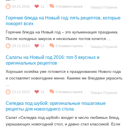
04.01.2016
11
0 Комментариев
Тамара Плужник
Горячие блюда на Новый год: пять рецептов, которые
покорят всех
Горячие блюда на Новый год – это кульминация праздника.
После холодных закусок и нескольких тостов хочется ...
29.12.2015
11
0 Комментариев
Тамара Плужник
Салаты на Новый год 2016: топ-5 вкусных и
оригинальных рецептов
Хорошая хозяйка уже готовится к празднованию Нового года
и составляет новогоднее меню. Какими же блюдами украсить
...
22.12.2015
11
0 Комментариев
Тамара Плужник
Селедка под шубой: оригинальные пошаговые
рецепты для новогоднего стола
Салат «Селедка под шубой» входит в число любимых блюд,
украшающих новогодний стол, и давно стал классикой. Если