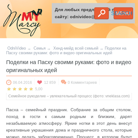
Для любых предложений по
SEARCH
MENU
сайту: odnivideo@cp9.ru
OdniVideo
→
Семья
→
Хенд-мейд всей семьей
→
Поделки на
Пасху своими руками: фото и видео оригинальных идей
Поделки на Пасху своими руками: фото и видео
оригинальных идей
06.04.2016
12 859
0 Комментариев
5,00
Семейное рукоделие – увлекательный процесс (фото: vneklasa.com)
Пасха – семейный праздник. Собрание за общим столом,
поход в гости к самым родным и близким, дарят
незабываемую атмосферу. Яркие нотки в этот день внесут
креативные украшения дома и праздничного стола, которые
можно делать заблаговременно. Процесс, в котором будут