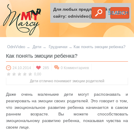
Для любых предложений по
SEARCH
MENU
сайту: odnivideo@cp9.ru
OdniVideo
→
Дети
→
Груднички
→
Как понять эмоции ребенка?
Как понять эмоции ребенка?
24.10.2014
285
0 Комментариев
0,00
Дети отлично понимают эмоции родителей
Даже очень маленькие дети могут распознавать и
реагировать на эмоции своих родителей. Это говорит о том,
что эмоциональное развитие ребенка начинается в самом
раннем возрасте. Вы можете способствовать
эмоциональному развитию ребенка, показывая чувства на
своем лице.